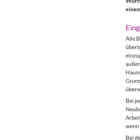
Württ
einem
Eing
Alle 
übert
einzu
außer
Hausm
Grund
überw
Bei j
Neube
Arbei
wenn 
Bei d