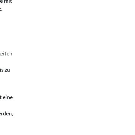
e mit
t.
eiten
is zu
t eine
erden,