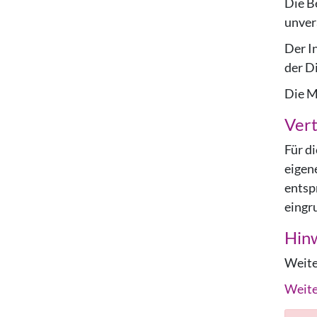
Die B
unver
Der I
der D
Die MA
Vert
Für d
eigen
entsp
eingr
Hin
Weite
Weite