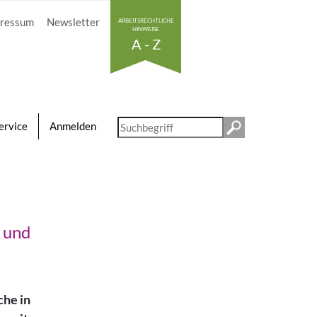
ressum
Newsletter
ARBEITSRECHTLICHE
HINWEISE
A - Z
Diese
ervice
Anmelden
Website
durchsuchen
 und
che in