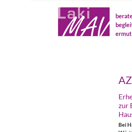
Direkt
Metanavigation
zum
berat
Inhalt
beglei
ermut
AZ
Erhe
zur 
Haus
Bei H