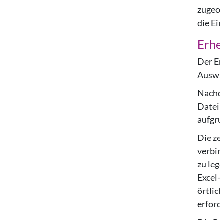
zugeo
die E
Erh
Der Er
Auswa
Nachd
Datei
aufgr
Die ze
verbi
zu le
Excel
örtli
erford