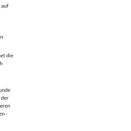
 auf
en
et die
ch
runde
 der
deren
en -