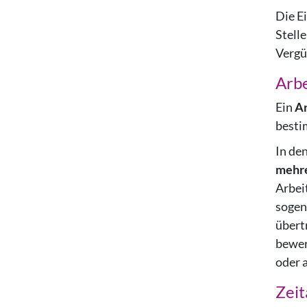
Die E
Stell
Vergü
Arbe
Ein
Ar
besti
In den
mehr
Arbei
sogen
übert
bewer
oder a
Zeit