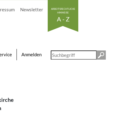
ressum
Newsletter
ARBEITSRECHTLICHE
HINWEISE
A - Z
Diese
ervice
Anmelden
Website
durchsuchen
kirche
n
.