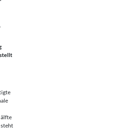
O
g
tellt
tigte
male
älfte
 steht