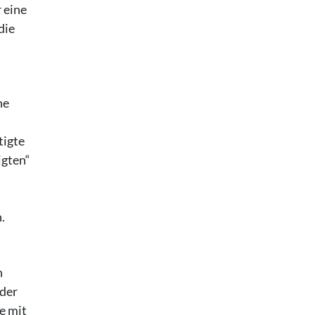
 eine
die
ne
tigte
igten“
.
n
 der
e mit