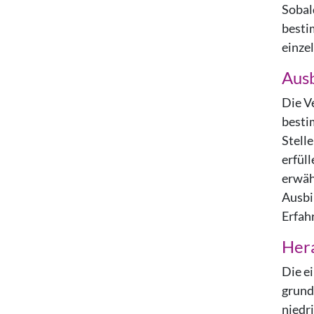
Sobal
besti
einze
Ausb
Die V
besti
Stell
erfüll
erwäh
Ausbi
Erfah
Her
Die e
grund
niedr