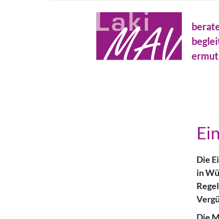
Direkt
Metanavigation
zum
berat
Inhalt
beglei
ermut
Ei
Die E
in Wü
Regel
Vergü
Die M