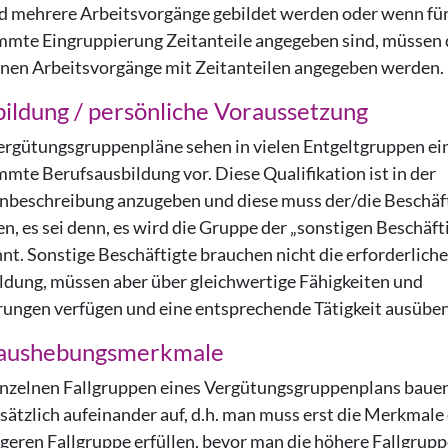
d mehrere Arbeitsvorgänge gebildet werden oder wenn für
mmte Eingruppierung Zeitanteile angegeben sind, müssen 
lnen Arbeitsvorgänge mit Zeitanteilen angegeben werden.
ildung / persönliche Voraussetzung
ergütungsgruppenpläne sehen in vielen Entgeltgruppen ei
mmte Berufsausbildung vor. Diese Qualifikation ist in der
enbeschreibung anzugeben und diese muss der/die Beschäf
en, es sei denn, es wird die Gruppe der „sonstigen Beschäft
nt. Sonstige Beschäftigte brauchen nicht die erforderliche
ldung, müssen aber über gleichwertige Fähigkeiten und
rungen verfügen und eine entsprechende Tätigkeit ausüben
aushebungsmerkmale
inzelnen Fallgruppen eines Vergütungsgruppenplans baue
sätzlich aufeinander auf, d.h. man muss erst die Merkmale
igeren Fallgruppe erfüllen, bevor man die höhere Fallgrupp