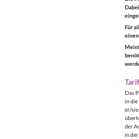
Dabei
einge
Für a
einen
Meist
benöt
werd
Tari
Das P
in di
er/sie
übert
der A
in der