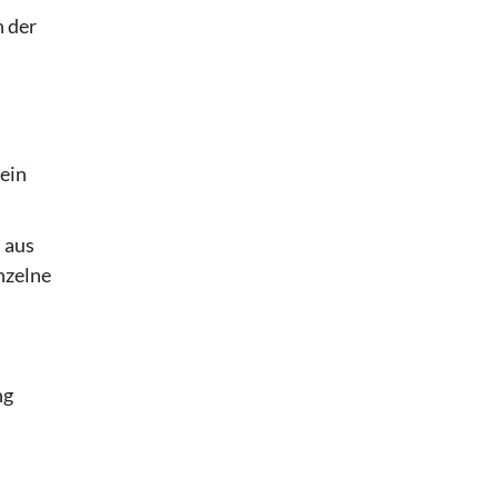
n der
 ein
n aus
nzelne
ng