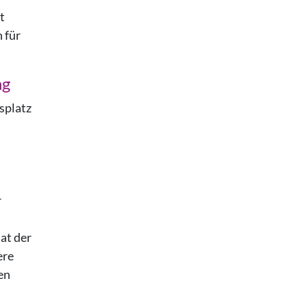
t
 für
ng
tsplatz
r
at der
ere
hen