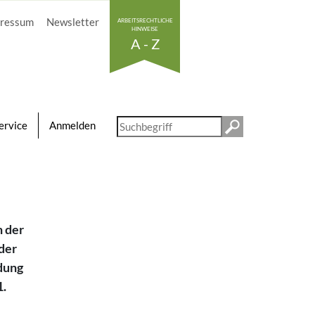
ressum
Newsletter
ARBEITSRECHTLICHE
HINWEISE
A - Z
Diese
ervice
Anmelden
Website
durchsuchen
n der
der
ndung
1.