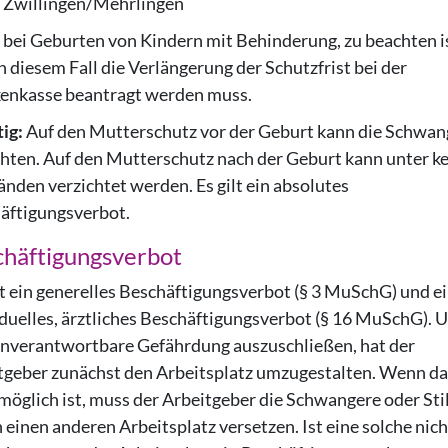
illingen/Mehrlingen
 Geburten von Kindern mit Behinderung, zu beachten is
n diesem Fall die Verlängerung der Schutzfrist bei der
enkasse beantragt werden muss.
ig:
Auf den Mutterschutz vor der Geburt kann die Schwan
chten. Auf den Mutterschutz nach der Geburt kann unter k
nden verzichtet werden. Es gilt ein absolutes
äftigungsverbot.
häftigungsverbot
bt ein generelles Beschäftigungsverbot (§ 3 MuSchG) und e
iduelles, ärztliches Beschäftigungsverbot (§ 16 MuSchG). 
unverantwortbare Gefährdung auszuschließen, hat der
tgeber zunächst den Arbeitsplatz umzugestalten. Wenn da
 möglich ist, muss der Arbeitgeber die Schwangere oder Sti
n einen anderen Arbeitsplatz versetzen. Ist eine solche nich