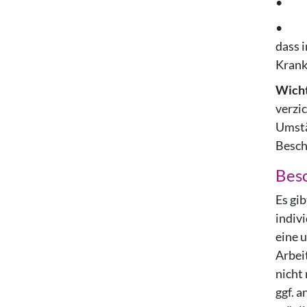
• Zw
• bei
dass i
Krank
Wicht
verzi
Umstä
Besch
Besc
Es gi
indiv
eine 
Arbei
nicht
ggf. a