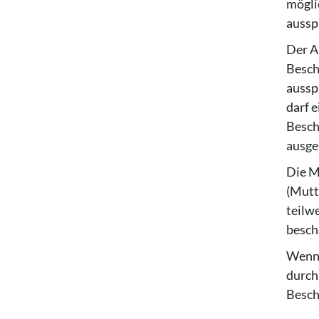
mögli
aussp
Der Ar
Besch
aussp
darf 
Besch
ausge
Die M
(Mutt
teilw
beschä
Wenn 
durch
Besch