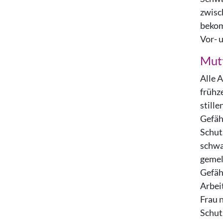
zwisc
bekom
Vor- 
Mutt
Alle A
frühz
still
Gefäh
Schut
schwa
gemel
Gefäh
Arbei
Frau n
Schut