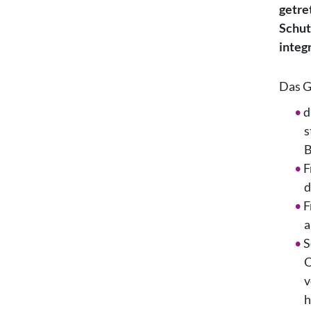
getre
Schut
integr
Das G
d
s
B
F
d
F
a
S
O
v
h