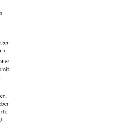
um
ngen
ch.
bt es
damit
n
en,
eber
arte
t.