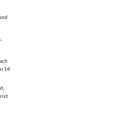
und
n.
nach
on 14
t,
rist