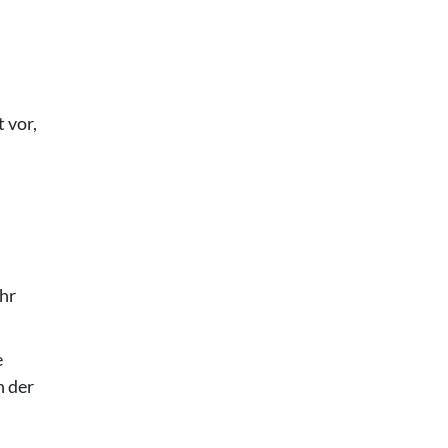
 vor,
hr
e
n der