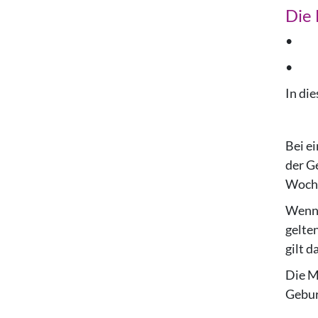
Die 
• beg
• end
In di
Bei e
der G
Woche
Wenn 
gelte
gilt 
Die M
Gebur