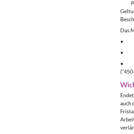
P
Geltu
Besch
Das Mu
• bef
• Arb
• Aus
("450
Wich
Endet
auch 
Frist
Arbei
verlä