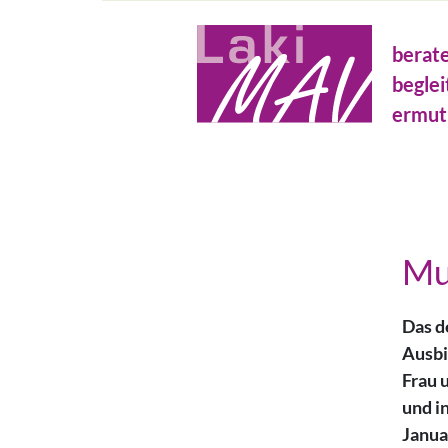
Direkt
Metanavigation
zum
berat
Inhalt
beglei
ermut
Mu
Das d
Ausbi
Frau 
und in
Janua