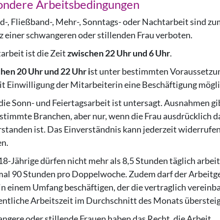
ondere Arbeitsbedingungen
d-, Fließband-, Mehr-, Sonntags- oder Nachtarbeit sind z
z einer schwangeren oder stillenden Frau verboten.
rbeit ist die Zeit
zwischen 22 Uhr und 6 Uhr
.
hen 20 Uhr und 22 Uhr i
st unter bestimmten Voraussetzu
it Einwilligung der Mitarbeiterin eine Beschäftigung mögli
die Sonn- und Feiertagsarbeit ist untersagt. Ausnahmen gi
estimmte Branchen, aber nur, wenn die Frau ausdrücklich 
rstanden ist. Das Einverständnis kann jederzeit widerrufe
n.
18-Jährige dürfen nicht mehr als 8,5 Stunden täglich arbeit
al 90 Stunden pro Doppelwoche. Zudem darf der Arbeitg
 in einem Umfang beschäftigen, der die vertraglich vereinb
ntliche Arbeitszeit im Durchschnitt des Monats übersteig
ngere oder stillende Frauen haben das Recht, die Arbeit