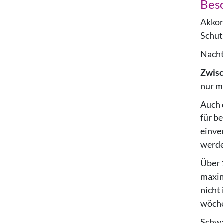
Bes
Akkor
Schut
Nachta
Zwisc
nur m
Auch 
für b
einve
werde
Über 
maxim
nicht
wöche
Schwa